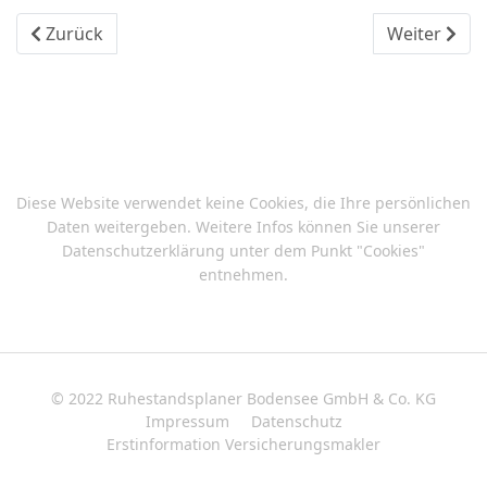
Vorheriger Beitrag: Aktien 2400 entwickelte Märkte
Nächster Bei
Zurück
Weiter
Diese Website verwendet keine Cookies, die Ihre persönlichen
Daten weitergeben. Weitere Infos können Sie unserer
Datenschutzerklärung
unter dem Punkt "Cookies"
entnehmen.
© 2022 Ruhestandsplaner Bodensee GmbH & Co. KG
Impressum
Datenschutz
Erstinformation Versicherungsmakler