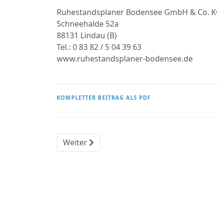
Ruhestandsplaner Bodensee GmbH & Co. 
Schneehalde 52a
88131 Lindau (B)
Tel.: 0 83 82 / 5 04 39 63
www.ruhestandsplaner-bodensee.de
KOMPLETTER BEITRAG ALS PDF
Nächster Beitrag: Wohin mit dem Geld?
Weiter