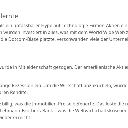
nlernte
 als ein unfassbarer Hype auf Technologie-Firmen-Aktien ein
en wurden investiert in alles, was mit dem World Wide Web z
die Dotcom-Blase platzte, verschwanden viele der Unterne
wurde in Mitleidenschaft gezogen. Der amerikanische Aktien
lange Rezession ein. Um die Wirtschaft anzukurbeln, wurden
oren Rendite.
illig, was die Immobilien-Preise befeuerte. Das löste die n
hmann-Brothers-Bank – was die Weltwirtschaftskrise im Ja
eder erreicht.