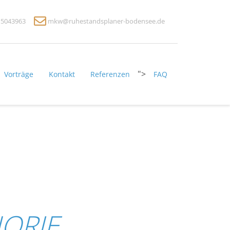
2 5043963
mkw@ruhestandsplaner-bodensee.de
">
Vorträge
Kontakt
Referenzen
FAQ
ORIE