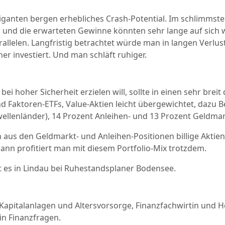
ganten bergen erhebliches Crash-Potential. Im schlimmsten
n, und die erwarteten Gewinne könnten sehr lange auf sich 
arallelen. Langfristig betrachtet würde man in langen Verl
r investiert. Und man schläft ruhiger.
i hoher Sicherheit erzielen will, sollte in einen sehr breit d
nd Faktoren-ETFs, Value-Aktien leicht übergewichtet, dazu
hwellenländer), 14 Prozent Anleihen- und 13 Prozent Geldmar
us den Geldmarkt- und Anleihen-Positionen billige Aktien
dann profitiert man mit diesem Portfolio-Mix trotzdem.
es in Lindau bei Ruhestandsplaner Bodensee.
 Kapitalanlagen und Altersvorsorge, Finanzfachwirtin und 
n Finanzfragen.