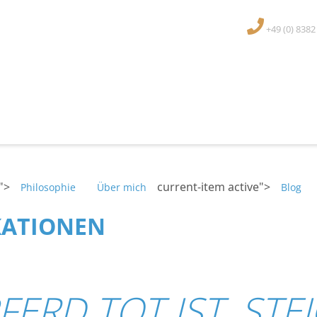
+49 (0) 838
">
current-item active">
Philosophie
Über mich
Blog
KATIONEN
ERD TOT IST, STEI