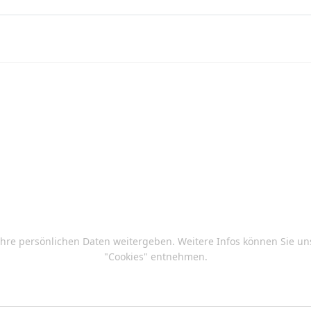
brauch von Vorsorgevollmachten
Ihre persönlichen Daten weitergeben. Weitere Infos können Sie u
"Cookies" entnehmen.