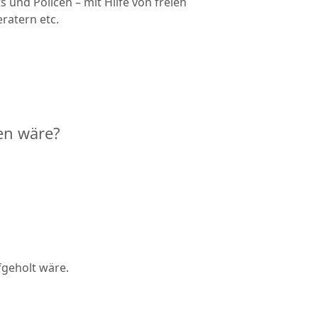
 und Policen – mit Hilfe von freien
ratern etc.
hen wäre?
fgeholt wäre.