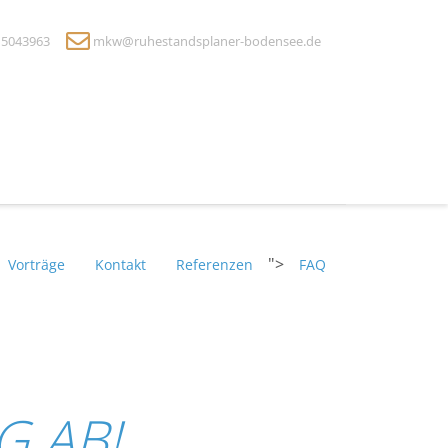
2 5043963
mkw@ruhestandsplaner-bodensee.de
">
Vorträge
Kontakt
Referenzen
FAQ
G AB!