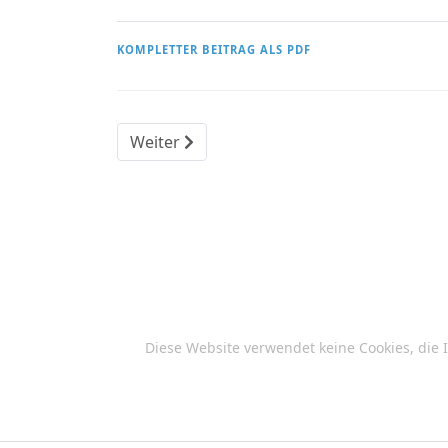
KOMPLETTER BEITRAG ALS PDF
Nächster Beitrag: Vorsicht vor dem Miss
Weiter
Diese Website verwendet keine Cookies, die 