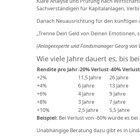
Klare Analyse und Prüfung nach Wirtschaftli
Sachverständigen für Kapitalanlagen, Verb
Danach Neuausrichtung für den künftigen A
„Trenne Dein Geld von Deinen Emotionen, 
(Anlageexperte und Fondsmanager Georg von W
Wie viele Jahre dauert es, bis b
Rendite pro Jahr
-20% Verlust
-40% Verlust
+2%
11,5 Jahre
26 Jahre
+4%
6 Jahre
13 Jahre
+6%
4 Jahre
9 Jahre
+8%
3 Jahre
7 Jahre
+10%
2,5 Jahre
5,5 Jahre
Beispiel:
Bei Verlust von -60% würde es bei 
Unabhängige Beratung dazu gibt es in Lin